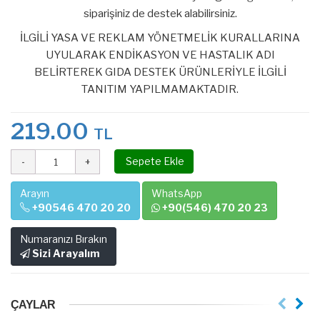
siparişiniz de destek alabilirsiniz.
İLGİLİ YASA VE REKLAM YÖNETMELİK KURALLARINA
UYULARAK ENDİKASYON VE HASTALIK ADI
BELİRTEREK GIDA DESTEK ÜRÜNLERİYLE İLGİLİ
TANITIM YAPILMAMAKTADIR.
219.00
TL
Sepete Ekle
Arayın
WhatsApp
+90546 470 20 20
+90(546) 470 20 23
Numaranızı Bırakın
Sizi Arayalım
ÇAYLAR