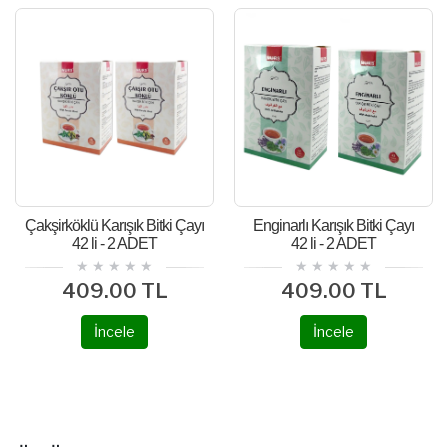
Çakşirköklü Karışık Bitki Çayı
Enginarlı Karışık Bitki Çayı
42 li - 2 ADET
42 li - 2 ADET
409.00 TL
409.00 TL
İncele
İncele