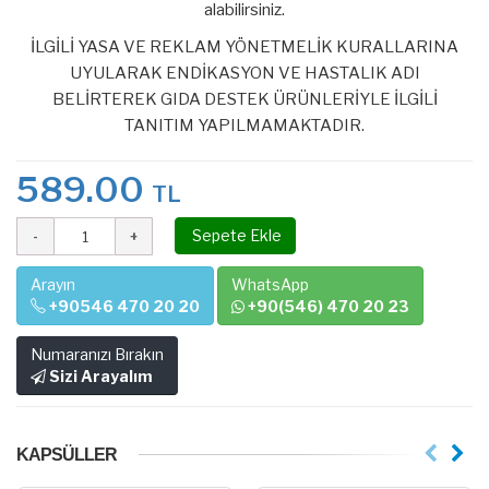
alabilirsiniz.
İLGİLİ YASA VE REKLAM YÖNETMELİK KURALLARINA
UYULARAK ENDİKASYON VE HASTALIK ADI
BELİRTEREK GIDA DESTEK ÜRÜNLERİYLE İLGİLİ
TANITIM YAPILMAMAKTADIR.
589.00
TL
Sepete Ekle
Arayın
WhatsApp
+90546 470 20 20
+90(546) 470 20 23
Numaranızı Bırakın
Sizi Arayalım
KAPSÜLLER