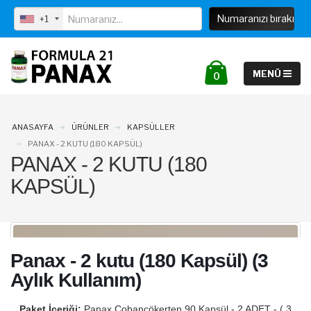
info@formula21panax.com
+1
0
ANASAYFA
ÜRÜNLER
KAPSÜLLER
PANAX - 2 KUTU (180 KAPSÜL)
PANAX - 2 KUTU (180
KAPSÜL)
Panax - 2 kutu (180 Kapsül) (3
Aylık Kullanım)
Paket İçeriği:
Panax Çobançökerten 90 Kapsül - 2 ADET - ( 3