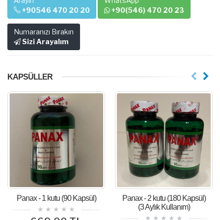
Arayın
WhatsApp
+90546 470 20 20
+90(546) 470 20 23
Numaranızı Bırakın
Sizi Arayalım
KAPSÜLLER
Panax - 1 kutu (90 Kapsül)
Panax - 2 kutu (180 Kapsül)
(3 Aylık Kullanım)