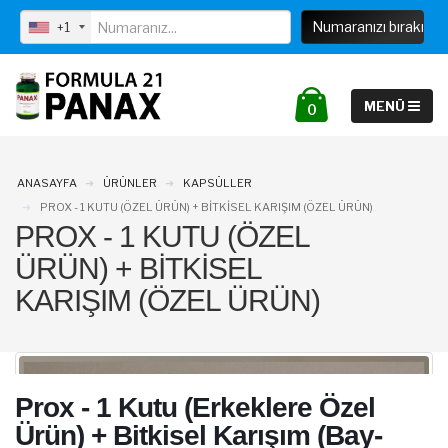
info@formula21panax.com
+1
0
ANASAYFA
ÜRÜNLER
KAPSÜLLER
PROX - 1 KUTU (ÖZEL ÜRÜN) + BITKISEL KARIŞIM (ÖZEL ÜRÜN)
PROX - 1 KUTU (ÖZEL
ÜRÜN) + BITKISEL
KARIŞIM (ÖZEL ÜRÜN)
Prox - 1 Kutu (Erkeklere Özel
Ürün) + Bitkisel Karışım (Bay-